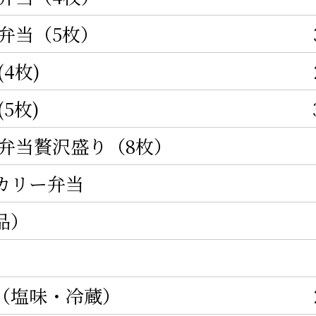
弁当（5枚）
4枚)
5枚)
ん弁当贅沢盛り（8枚）
カリー弁当
品）
（塩味・冷蔵）