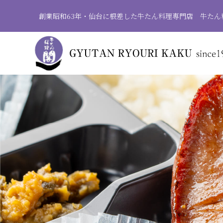
創業昭和63年・仙台に根差した
牛たん料理専門店 牛たん